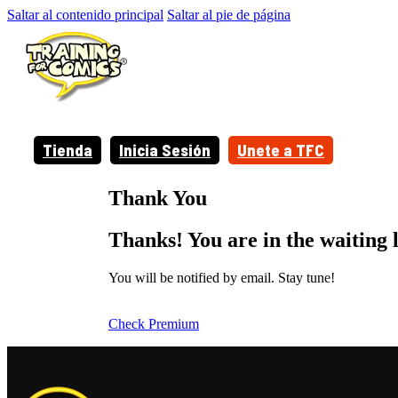
Saltar al contenido principal
Saltar al pie de página
Tienda
Inicia Sesión
Unete a TFC
Thank You
Thanks! You are in the waiting li
You will be notified by email. Stay tune!
Check Premium