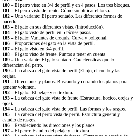
180 –
El perro visto en 3/4 de perfil y en 4 pasos. Los tres bloques.
181 –
El perro visto de frente. Cómo simplificar el torso.
182 –
Una variante: El perro sentado. Las diferentes formas de
hacerlo.
183 –
El gato en sus diferentes vistas. (Introducción).
184 –
El gato visto de perfil en 5 fáciles pasos.
185 –
El gato: Variantes de croquis. Curva y poligonal.
186 –
Proporciones del gato en la vista de perfil.
187 –
El gato visto en 3/4 perfil.
188 –
El gato visto de frente. Puntos a tener en cuenta.
189 –
Una variante: El gato sentado. Características que lo
diferencian del perro.
190 –
La cabeza del gato vista de perfil (El ojo, el cuello y las
orejas).
191 –
Direcciones y planos. Buscando y cerrando los planos para
generar volumen.
192 –
El gato: El pelaje y su textura.
193 –
La cabeza del gato vista de frente (Estructura, hocico, orejas y
ojos).
194 –
La cabeza del gato vista de perfil. Las formas y los rasgos.
195 –
La cabeza del perro vista de perfil. Estructura general y
estudio de rasgos.
196 –
Estableciendo las direcciones y los planos.
197 –
El perro: Estudio del pelaje y la textura.