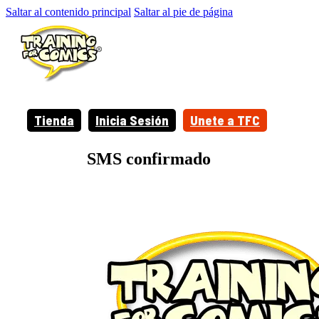
Saltar al contenido principal
Saltar al pie de página
Tienda
Inicia Sesión
Unete a TFC
SMS confirmado