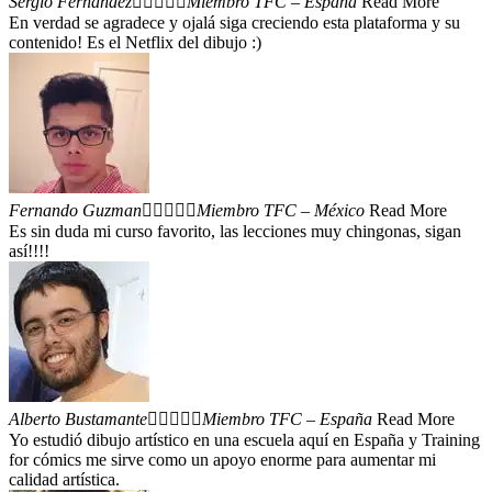
Sergio Fernández





Miembro TFC – España
Read More
En verdad se agradece y ojalá siga creciendo esta plataforma y su
contenido! Es el Netflix del dibujo :)
Fernando Guzman





Miembro TFC – México
Read More
Es sin duda mi curso favorito, las lecciones muy chingonas, sigan
así!!!!
Alberto Bustamante





Miembro TFC – España
Read More
Yo estudió dibujo artístico en una escuela aquí en España y Training
for cómics me sirve como un apoyo enorme para aumentar mi
calidad artística.