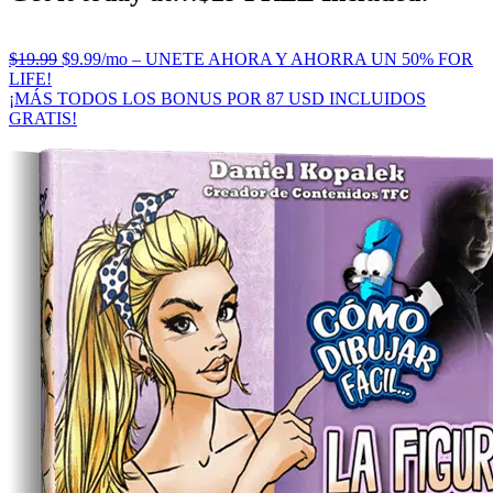
$19.99
$9.99/mo – UNETE AHORA Y AHORRA UN 50% FOR
LIFE!
¡MÁS TODOS LOS BONUS POR 87 USD INCLUIDOS
GRATIS!