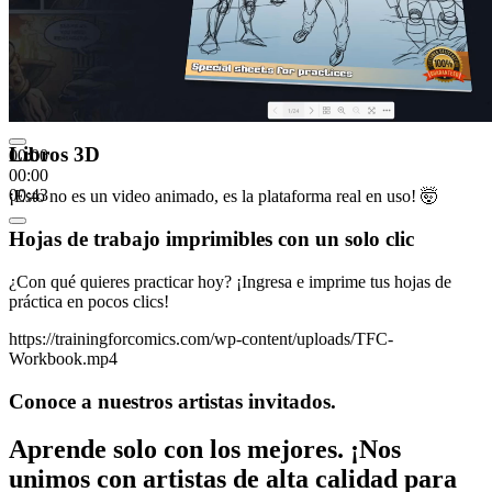
Libros 3D
00:00
00:00
00:43
¡Esto no es un video animado, es la plataforma real en uso! 🤯
Hojas de trabajo imprimibles con un solo clic
¿Con qué quieres practicar hoy? ¡Ingresa e imprime tus hojas de
práctica en pocos clics!
https://trainingforcomics.com/wp-content/uploads/TFC-
Workbook.mp4
Conoce a nuestros artistas invitados.
Aprende solo con los mejores. ¡Nos
unimos con artistas de alta calidad para