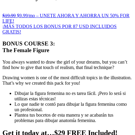
$19.99
$9.99/mo – UNETE AHORA Y AHORRA UN 50% FOR
LIFE!
¡MÁS TODOS LOS BONUS POR 87 USD INCLUIDOS
GRATIS!
BONUS COURSE 3:
The Female Figure
You always wanted to draw the girl of your dreams, but you can’t
find how to give that touch of realism, that final technique?
Drawing women is one of the most difficult topics in the illustration.
That’s why we created this pack for you!
Dibujar la figura femenina no es tarea fácil. ¡Pero lo será si
utilizas estas técnicas!
Lo que nadie te contó para dibujar la figura femenina como
un profesional.
Plantea tus bocetos de esta manera y se acabarán tus
problemas para dibujar anatomía femenina.
Get it today at…$29 FREE Included!