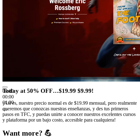
Today at 50% OFF…$19.99 $9.99!
00:00
00:00
01:00
¡Asi es, nuestro precio normal es de $19.99 mensual, pero realmente
queremos que conozcas nuestras enseñanzas, y des tus primeros
pasos en TFC, y puedas unirte a conocer nuestros excelentes cursos
y plataforma por un bajo costo, accesible para cualquiera!
Want more? 💪