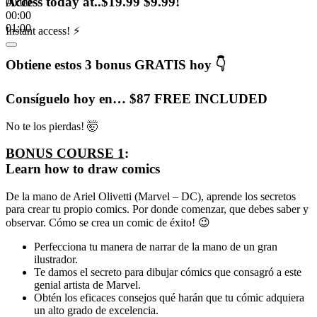
Access today at..$19.99 $9.99!
00:00
00:00
01:00
Instant access! ⚡
Obtiene estos 3 bonus GRATIS hoy 👇
Consíguelo hoy en… $87 FREE INCLUDED
No te los pierdas! 🤯
BONUS COURSE 1
:
Learn how to draw comics
De la mano de Ariel Olivetti (Marvel – DC), aprende los secretos
para crear tu propio comics. Por donde comenzar, que debes saber y
observar. Cómo se crea un comic de éxito! 😉
Perfecciona tu manera de narrar de la mano de un gran
ilustrador.
Te damos el secreto para dibujar cómics que consagró a este
genial artista de Marvel.
Obtén los eficaces consejos qué harán que tu cómic adquiera
un alto grado de excelencia.