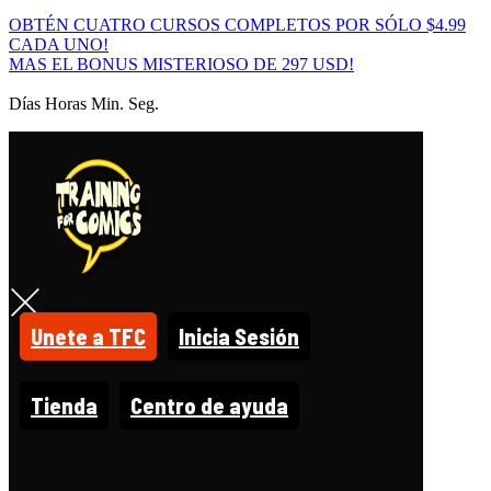
OBTÉN CUATRO CURSOS COMPLETOS POR SÓLO $4.99
CADA UNO!
MAS EL BONUS MISTERIOSO DE 297 USD!
Días Horas Min. Seg.
Unete a TFC
Inicia Sesión
Tienda
Centro de ayuda