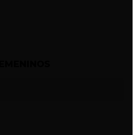
FEMENINOS