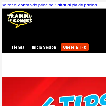
Saltar al contenido principal
Saltar al pie de página
Tienda
Inicia Sesión
Unete a TFC