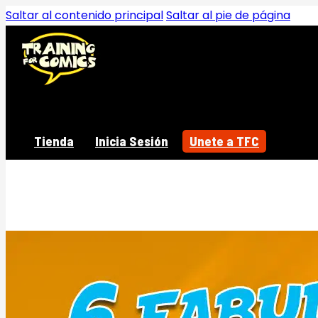
Saltar al contenido principal
Saltar al pie de página
Tienda
Inicia Sesión
Unete a TFC