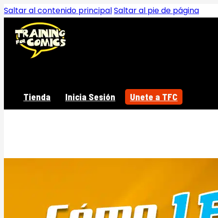
Saltar al contenido principal
Saltar al pie de página
Tienda
Inicia Sesión
Unete a TFC